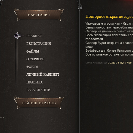
Повторное открытие серве
Уважаемые игроки нами было п
Была полностью переработана 
Сервер на данный момент нахо
Всем желающим потестить сер
ГЛАВНАЯ
moscow.ru
Сервер будет открыт на класс
РЕГИСТРАЦИЯ
виде.
Баффера для более быстрого с
ФАЙЛЫ
Все остальное останется по кл
О СЕРВЕРЕ
Опубликовано:
2025-06-02 17:01
ФОРУМ
ЛИЧНЫЙ КАБИНЕТ
ПРАВИЛА
БАЗА ЗНАНИЙ
-->